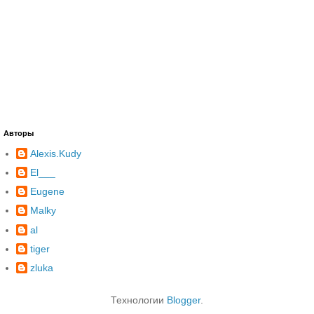
Авторы
Alexis.Kudy
El___
Eugene
Malky
al
tiger
zluka
Технологии
Blogger
.