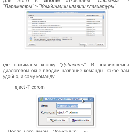
Для этого в
Gnome
открываем
"Система" >
"Параметры" > "Комбинации клавиш клавиатуры"
где нажимаем кнопку
"Добавить".
В появившемся
диалоговом окне вводим название команды, какое вам
удобно, и саму команду
eject -T cdrom
После чего жмем "
Применить
".