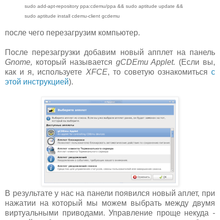
sudo add-apt-repository ppa:cdemu/ppa && sudo aptitude update &&
sudo aptitude install cdemu-client gcdemu
после чего перезагрузим компьютер.
После перезагрузки добавим новый апплет на панель
Gnome,
который называется
gCDEmu Applet.
(Если вы,
как и я, используете
XFCE
, то советую ознакомиться
с
этой инструкцией
).
В результате у нас на панели появился новый аплет, при
нажатии на который мы можем выбрать между двумя
виртуальными приводами. Управление проще некуда -