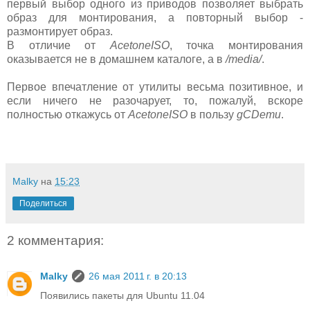
первый выбор одного из приводов позволяет выбрать
образ для монтирования, а повторный выбор -
размонтирует образ.
В отличие от
AcetoneISO
, точка монтирования
оказывается не в домашнем каталоге, а в
/media/
.
Первое впечатление от утилиты весьма позитивное, и
если ничего не разочарует, то, пожалуй, вскоре
полностью откажусь от
AcetoneISO
в пользу
gCDemu
.
Malky
на
15:23
Поделиться
2 комментария:
Malky
26 мая 2011 г. в 20:13
Появились пакеты для Ubuntu 11.04