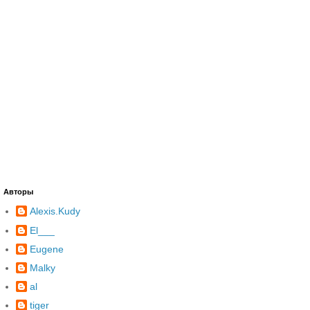
Авторы
Alexis.Kudy
El___
Eugene
Malky
al
tiger