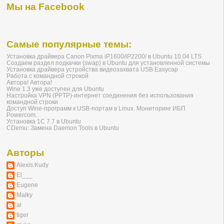
Мы на Facebook
Самые популярные темы:
Установка драйвера Canon Pixma iP1600/iP2200/ в Ubuntu 10.04 LTS
Создаем раздел подкачки (swap) в Ubuntu для установленной системы
Установка драйвера устройства видеозахвата USB Easycap
Работа с командной строкой
Автора! Автора!
Wine 1.3 уже доступен для Ubuntu
Настройка VPN (PPTP)-интернет соединения без использования
командной строки
Доступ Wine-программ к USB-портам в Linux. Мониторинг ИБП
Powercom.
Установка 1С 7.7 в Ubuntu
CDemu: Замена Daemon Tools в Ubuntu
Авторы
Alexis.Kudy
El___
Eugene
Malky
al
tiger