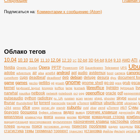
Следующее
Главная 
Подписаться на:
Комментарии к сообщению (Atom)
Облако тегов
10.04
10.10
11.04
12.04
ATI
11.10
12.10
32-bit
3D
64-bit
9.04
9.10
AMD
1C
Ubu
Opera
Nvidia
PPTP
Oneiric Ocelot
Powercom
QR
Sauerbraten
Telesweet
UPS
android
canonic
adobe
air
apt
audio
avidemux
adventure
alsa
amd64
boot
camera
debian
cups
deadbeaf
deb
deluge
desura
document fo
cuneiform
deadbeef
djvu
gnome
game
games
getlibs
gnome shell
go-oo
grub
gsca
gecko
git
gnash
grep
libreoffice
kernel
lightdm
li
keyboard layout
knoppix
koffice
lame
lexmark
lightspark
openoffice
narwhal
netbook
oracle
pdf
nautilus
network
notebook
ocr
ogg
peppermin
pulseaudio
python
radiotray
skype
ru_UA
russian
scan
server
shipit.
shooter
sound
s
thunar
tor
torrent
ualinux
ubuntu one
thunderbird
transcode
translit
uTorrent
ukrainian
xfce
xubuntu
Сумы
x264
xerox
xmpp
xonar dg
xrandr
xvid
zbar
zend
µTorrent
ИБП
браузер
брошюра
видео
горячие клавиши
д
буфер обмена
вывод
даунгрейд
кириллица
книга
кодеки
командная строка
комбин
клавиатура
книжка
кнопки
назначение клавиш
настройка
обно
маршрутизация
монтирование
мультиплеер
плеер
поиск
принтер
проблема
ра
подкачка
потоковое аудио
радио
разделы
статистика
темы
терминал
торрент
установка
э
транслит
файлы
фильтр
цитата