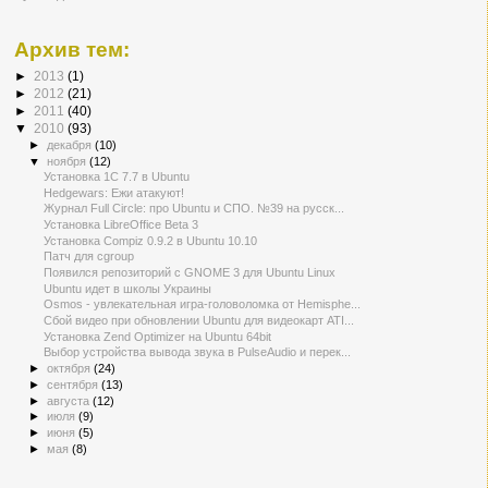
Архив тем:
►
2013
(1)
►
2012
(21)
►
2011
(40)
▼
2010
(93)
►
декабря
(10)
▼
ноября
(12)
Установка 1С 7.7 в Ubuntu
Hedgewars: Ежи атакуют!
Журнал Full Circle: про Ubuntu и СПО. №39 на русск...
Установка LibreOffice Beta 3
Установка Compiz 0.9.2 в Ubuntu 10.10
Патч для cgroup
Появился репозиторий с GNOME 3 для Ubuntu Linux
Ubuntu идет в школы Украины
Osmos - увлекательная игра-головоломка от Hemisphe...
Сбой видео при обновлении Ubuntu для видеокарт ATI...
Установка Zend Optimizer на Ubuntu 64bit
Выбор устройства вывода звука в PulseAudio и перек...
►
октября
(24)
►
сентября
(13)
►
августа
(12)
►
июля
(9)
►
июня
(5)
►
мая
(8)