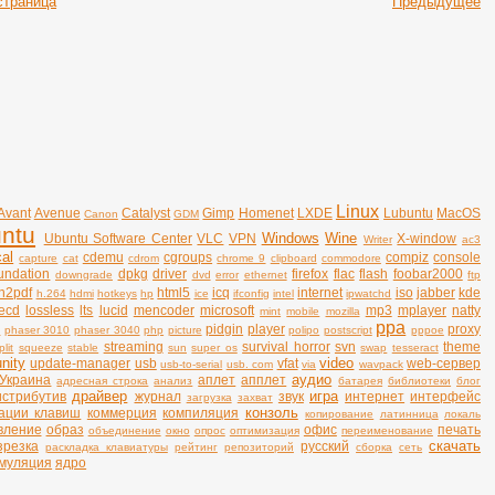
страница
Предыдущее
Linux
Avant
Avenue
Catalyst
Gimp
Homenet
LXDE
Lubuntu
MacOS
Canon
GDM
ntu
Windows
Wine
Ubuntu Software Center
VLC
VPN
X-window
Writer
ac3
al
cdemu
cgroups
compiz
console
capture
cat
cdrom
chrome 9
clipboard
commodore
undation
dpkg
driver
firefox
flac
flash
foobar2000
downgrade
dvd
error
ethernet
ftp
n2pdf
html5
icq
internet
iso
jabber
kde
h.264
hdmi
hotkeys
hp
ice
ifconfig
intel
ipwatchd
vecd
lossless
lts
lucid
mencoder
microsoft
mp3
mplayer
natty
mint
mobile
mozilla
ppa
pidgin
player
proxy
t
phaser 3010
phaser 3040
php
picture
polipo
postscript
pppoe
streaming
survival horror
svn
theme
plit
squeeze
stable
sun
super os
swap
tesseract
unity
video
update-manager
usb
vfat
web-сервер
usb-to-serial
usb. com
via
wavpack
аудио
Украина
аплет
апплет
адресная строка
анализ
батарея
библиотеки
блог
драйвер
игра
истрибутив
журнал
звук
интернет
интерфейс
загрузка
захват
конзоль
ации клавиш
коммерция
компиляция
копирование
латинница
локаль
вление
образ
офис
печать
объединение
окно
опрос
оптимизация
переименование
скачать
зрезка
русский
раскладка клавиатуры
рейтинг
репозиторий
сборка
сеть
муляция
ядро