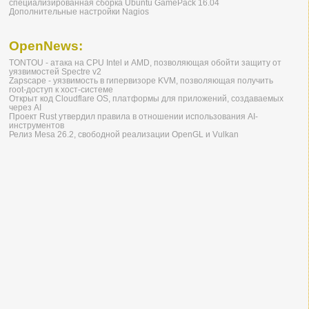
специализированная сборка Ubuntu GamePack 16.04
Дополнительные настройки Nagios
OpenNews:
TONTOU - атака на CPU Intel и AMD, позволяющая обойти защиту от
уязвимостей Spectre v2
Zapscape - уязвимость в гипервизоре KVM, позволяющая получить
root-доступ к хост-системе
Открыт код Cloudflare OS, платформы для приложений, создаваемых
через AI
Проект Rust утвердил правила в отношении использования AI-
инструментов
Релиз Mesa 26.2, свободной реализации OpenGL и Vulkan