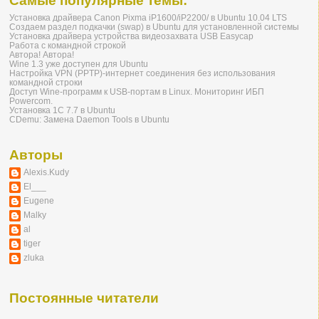
Самые популярные темы:
Установка драйвера Canon Pixma iP1600/iP2200/ в Ubuntu 10.04 LTS
Создаем раздел подкачки (swap) в Ubuntu для установленной системы
Установка драйвера устройства видеозахвата USB Easycap
Работа с командной строкой
Автора! Автора!
Wine 1.3 уже доступен для Ubuntu
Настройка VPN (PPTP)-интернет соединения без использования
командной строки
Доступ Wine-программ к USB-портам в Linux. Мониторинг ИБП
Powercom.
Установка 1С 7.7 в Ubuntu
CDemu: Замена Daemon Tools в Ubuntu
Авторы
Alexis.Kudy
El___
Eugene
Malky
al
tiger
zluka
Постоянные читатели