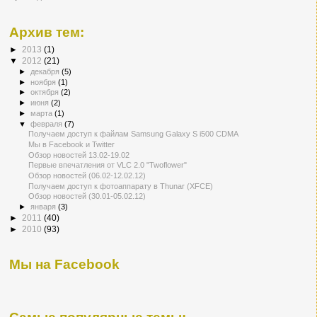
Архив тем:
►
2013
(1)
▼
2012
(21)
►
декабря
(5)
►
ноября
(1)
►
октября
(2)
►
июня
(2)
►
марта
(1)
▼
февраля
(7)
Получаем доступ к файлам Samsung Galaxy S i500 CDMA
Мы в Facebook и Twitter
Обзор новостей 13.02-19.02
Первые впечатления от VLC 2.0 "Twoflower"
Обзор новостей (06.02-12.02.12)
Получаем доступ к фотоаппарату в Thunar (XFCE)
Обзор новостей (30.01-05.02.12)
►
января
(3)
►
2011
(40)
►
2010
(93)
Мы на Facebook