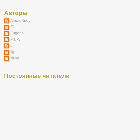
Авторы
Alexis.Kudy
El___
Eugene
Malky
al
tiger
zluka
Постоянные читатели