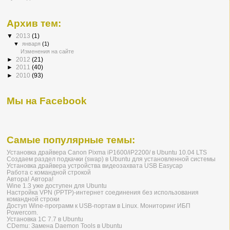
Архив тем:
▼
2013
(1)
▼
января
(1)
Изменения на сайте
►
2012
(21)
►
2011
(40)
►
2010
(93)
Мы на Facebook
Самые популярные темы:
Установка драйвера Canon Pixma iP1600/iP2200/ в Ubuntu 10.04 LTS
Создаем раздел подкачки (swap) в Ubuntu для установленной системы
Установка драйвера устройства видеозахвата USB Easycap
Работа с командной строкой
Автора! Автора!
Wine 1.3 уже доступен для Ubuntu
Настройка VPN (PPTP)-интернет соединения без использования
командной строки
Доступ Wine-программ к USB-портам в Linux. Мониторинг ИБП
Powercom.
Установка 1С 7.7 в Ubuntu
CDemu: Замена Daemon Tools в Ubuntu