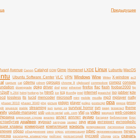
ица
Предыдущее
Linux
Avant
Avenue
Catalyst
Gimp
Homenet
LXDE
Lubuntu
MacOS
Canon
GDM
ntu
Windows
Wine
Ubuntu Software Center
VLC
VPN
X-window
Writer
ac3
al
cdemu
cgroups
compiz
console
capture
cat
cdrom
chrome 9
clipboard
commodore
undation
dpkg
driver
firefox
flac
flash
foobar2000
downgrade
dvd
error
ethernet
ftp
n2pdf
html5
icq
internet
iso
jabber
kde
h.264
hdmi
hotkeys
hp
ice
ifconfig
intel
ipwatchd
vecd
lossless
lts
lucid
mencoder
microsoft
mp3
mplayer
natty
mint
mobile
mozilla
ppa
pidgin
player
proxy
t
phaser 3010
phaser 3040
php
picture
polipo
postscript
pppoe
streaming
survival horror
svn
theme
plit
squeeze
stable
sun
super os
swap
tesseract
unity
video
update-manager
usb
vfat
web-сервер
usb-to-serial
usb. com
via
wavpack
аудио
Украина
аплет
апплет
адресная строка
анализ
батарея
библиотеки
блог
драйвер
игра
истрибутив
журнал
звук
интернет
интерфейс
загрузка
захват
конзоль
ации клавиш
коммерция
компиляция
копирование
латинница
локаль
вление
образ
офис
печать
объединение
окно
опрос
оптимизация
переименование
скачать
зрезка
русский
раскладка клавиатуры
рейтинг
репозиторий
сборка
сеть