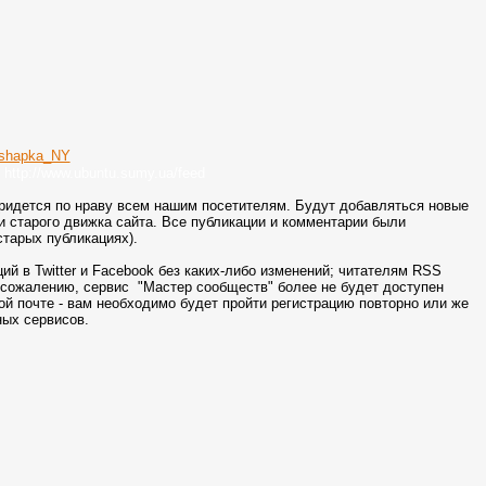
://www.ubuntu.sumy.ua/feed
придется по нраву всем нашим посетителям. Будут добавляться новые
 старого движка сайта. Все публикации и комментарии были
старых публикациях).
й в Twitter и Facebook без каких-либо изменений; читателям RSS
К сожалению, сервис "Мастер сообществ" более не будет доступен
ой почте - вам необходимо будет пройти регистрацию повторно или же
ных сервисов.