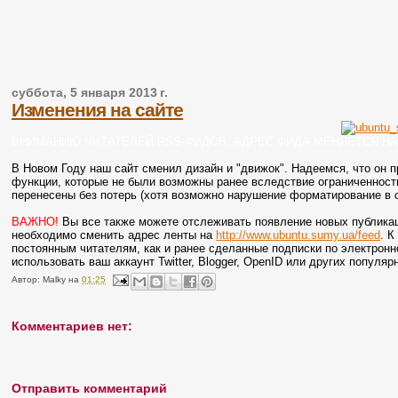
суббота, 5 января 2013 г.
Изменения на сайте
ВНИМАНИЮ ЧИТАТЕЛЕЙ RSS-ФИДОВ: АДРЕС ФИДА МЕНЯЕТСЯ НА http
В Новом Году наш сайт сменил дизайн и "движок". Надеемся, что он 
функции, которые не были возможны ранее вследствие ограниченности
перенесены без потерь (хотя возможно нарушение форматирование в 
ВАЖНО!
Вы все также можете отслеживать появление новых публикаци
необходимо сменить адрес ленты на
http://www.ubuntu.sumy.ua/feed
. 
постоянным читателям, как и ранее сделанные подписки по электронн
использовать ваш аккаунт Twitter, Blogger, OpenID или других популяр
Автор:
Malky
на
01:25
Комментариев нет:
Отправить комментарий