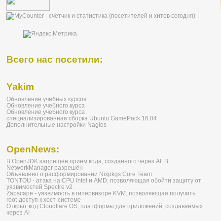
Всего нас посетили:
Yakim
Обновление учебных курсов
Обновление учебного курса
Обновление учебного курса
специализированная сборка Ubuntu GamePack 16.04
Дополнительные настройки Nagios
OpenNews:
В OpenJDK запрещён приём кода, созданного через AI. В
NetworkManager разрешён
Объявлено о расформировании Nixpkgs Core Team
TONTOU - атака на CPU Intel и AMD, позволяющая обойти защиту от
уязвимостей Spectre v2
Zapscape - уязвимость в гипервизоре KVM, позволяющая получить
root-доступ к хост-системе
Открыт код Cloudflare OS, платформы для приложений, создаваемых
через AI