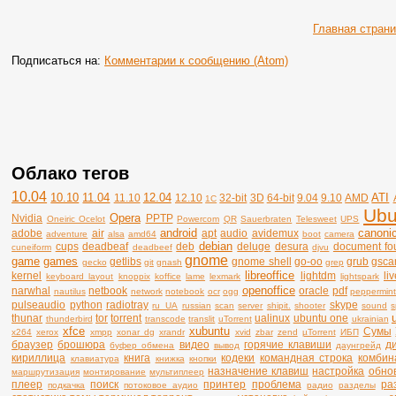
Главная стран
Подписаться на:
Комментарии к сообщению (Atom)
Облако тегов
10.04
10.10
11.04
12.04
ATI
11.10
12.10
32-bit
3D
64-bit
9.04
9.10
AMD
1C
Ubu
Opera
Nvidia
PPTP
Oneiric Ocelot
Powercom
QR
Sauerbraten
Telesweet
UPS
android
canonic
adobe
air
apt
audio
avidemux
adventure
alsa
amd64
boot
camera
debian
cups
deadbeaf
deb
deluge
desura
document fo
cuneiform
deadbeef
djvu
gnome
game
games
getlibs
gnome shell
go-oo
grub
gsca
gecko
git
gnash
grep
libreoffice
kernel
lightdm
li
keyboard layout
knoppix
koffice
lame
lexmark
lightspark
openoffice
narwhal
netbook
oracle
pdf
nautilus
network
notebook
ocr
ogg
peppermin
pulseaudio
python
radiotray
skype
ru_UA
russian
scan
server
shipit.
shooter
sound
s
thunar
tor
torrent
ualinux
ubuntu one
thunderbird
transcode
translit
uTorrent
ukrainian
xfce
xubuntu
Сумы
x264
xerox
xmpp
xonar dg
xrandr
xvid
zbar
zend
µTorrent
ИБП
браузер
брошюра
видео
горячие клавиши
д
буфер обмена
вывод
даунгрейд
кириллица
книга
кодеки
командная строка
комбин
клавиатура
книжка
кнопки
назначение клавиш
настройка
обно
маршрутизация
монтирование
мультиплеер
плеер
поиск
принтер
проблема
ра
подкачка
потоковое аудио
радио
разделы