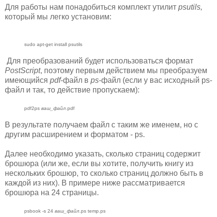
Для работы нам понадобиться комплект утилит
psutils,
который мы легко установим:
sudo apt-get install psutils
Для преобразований будет использоваться формат
PostScript
, поэтому первым действием мы преобразуем
имеющийся
pdf
-файл в
ps
-файл (если у вас исходный ps-
файл и так, то действие пропускаем):
pdf2ps
ваш_файл
.pdf
В результате получаем файл с таким же именем, но с
другим расширением и форматом - ps.
Далее необходимо указать, сколько страниц содержит
брошюра (или же, если вы хотите, получить книгу из
нескольких брошюр, то сколько страниц должно быть в
каждой из них). В примере ниже рассматривается
брошюра на 24 страницы.
psbook -s 24
ваш_файл
.ps temp.ps