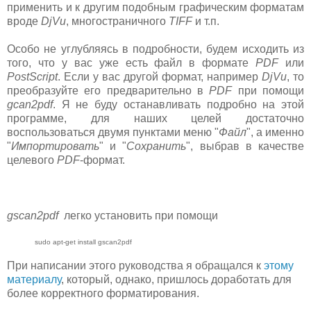
применить и к другим подобным графическим форматам
вроде
DjVu
, многостраничного
TIFF
и т.п.
Особо не углубляясь в подробности, будем исходить из
того, что у вас уже есть файл в формате
PDF
или
PostScript
. Если у вас другой формат, например
DjVu
, то
преобразуйте его предварительно в
PDF
при помощи
gcan2pdf
. Я не буду останавливать подробно на этой
программе, для наших целей достаточно
воспользоваться двумя пунктами меню "
Файл
", а именно
"
Импортировать
" и "
Сохранить
", выбрав в качестве
целевого
PDF
-формат.
gscan2pdf
легко установить при помощи
sudo apt-get install gscan2pdf
При написании этого руководства я обращался к
этому
материалу
, который, однако, пришлось доработать для
более корректного форматирования.